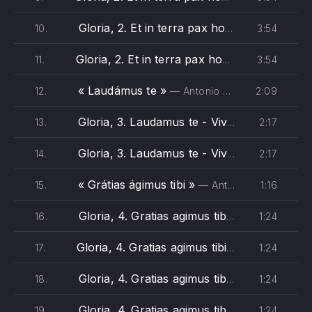
Gloria, 2. Et in terra pax hominibus - Vivaldi (tenore)
3:54
10.
Gloria, 2. Et in terra pax hominibus - Vivaldi (basso)
3:54
11.
« Laudámus te »
2:09
12.
— Antonio Vivaldi - The Monteverdi Choir, English Baroque Soloists, John Eliot Gardiner
Gloria, 3. Laudamus te - Vivaldi (soprano 1)
2:17
13.
Gloria, 3. Laudamus te - Vivaldi (soprano 2)
2:17
14.
« Grátias ágimus tibi »
1:16
15.
— Antonio Vivaldi - The Monteverdi Choir, English Baroque Soloists, John Eliot Gardiner
Gloria, 4. Gratias agimus tibi - Vivaldi (soprano)
1:24
16.
Gloria, 4. Gratias agimus tibi - Vivaldi (alto)
1:24
17.
Gloria, 4. Gratias agimus tibi - Vivaldi (tenore)
1:24
18.
Gloria, 4. Gratias agimus tibi - Vivaldi (basso)
1:24
19.