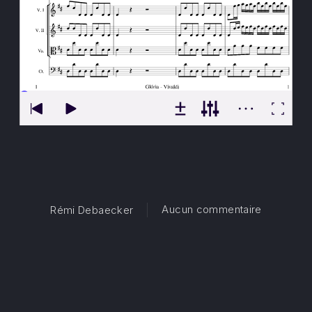
sur Gloria
Aucun commentaire
Rémi Debaecker