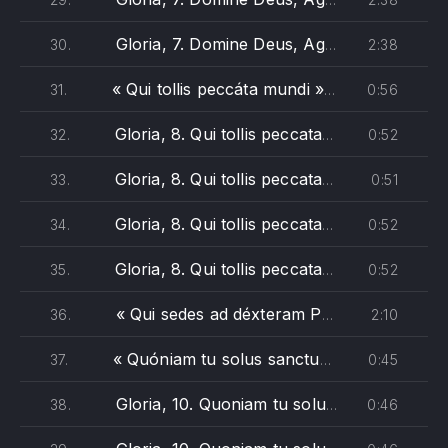
Gloria, 7. Domine Deus, Agnus Dei - Vivaldi (basso, battuta 10)
2:38
30.
« Qui tollis peccáta mundi »
0:56
31.
— Antonio Vivald
Gloria, 8. Qui tollis peccata mundi - Vivaldi (soprano)
0:52
32.
PREVIOUS
NE
Gloria, 8. Qui tollis peccata mundi - Vivaldi (alto)
0:51
33.
Gloria, 8. Qui tollis peccata mundi - Vivaldi (tenore)
0:52
34.
Gloria, 8. Qui tollis peccata mundi - Vivaldi (basso)
0:52
35.
« Qui sedes ad déxteram Patris »
2:10
36.
— Antonio 
« Quóniam tu solus sanctus »
0:45
37.
— Antonio Viva
Gloria, 10. Quoniam tu solus sanctus - Vivaldi (soprano)
0:46
38.