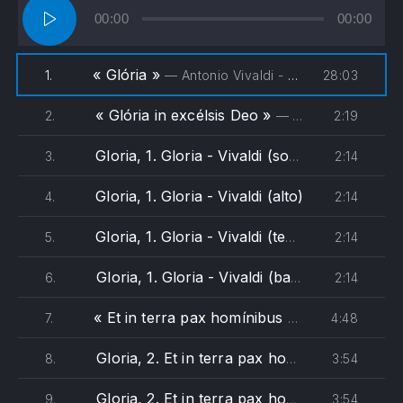
Lecteur
00:00
00:00
audio
« Glória »
28:03
1.
— Antonio Vivaldi - Associazione KOE, Satomi Hotta
« Glória in excélsis Deo »
2:19
2.
— Antonio Vivaldi - The Monteverdi Choir, English Baroque Soloists, John Eliot Gardiner
Gloria, 1. Gloria - Vivaldi (soprano)
2:14
3.
Gloria, 1. Gloria - Vivaldi (alto)
2:14
4.
Gloria, 1. Gloria - Vivaldi (tenore)
2:14
5.
Gloria, 1. Gloria - Vivaldi (basso)
2:14
6.
« Et in terra pax homínibus »
4:48
7.
— Antonio Vivald
Gloria, 2. Et in terra pax hominibus - Vivaldi (soprano)
3:54
8.
Gloria, 2. Et in terra pax hominibus - Vivaldi (alto)
3:54
9.