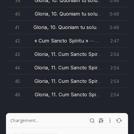
Gloria, 10. Quoniam tu solus sanctus - Vivaldi (alto)
0:46
39.
Gloria, 10. Quoniam tu solus sanctus - Vivaldi (tenore)
0:46
40.
Gloria, 10. Quoniam tu solus sanctus - Vivaldi (basso)
0:46
41.
« Cum Sancto Spíritu »
2:47
42.
— Antonio Vivaldi - The Monteverdi Choir, English Baroque Soloists, John Eliot Gardiner
Gloria, 11. Cum Sancto Spiritu - Vivaldi (soprano)
2:54
43.
Gloria, 11. Cum Sancto Spiritu - Vivaldi (alto)
2:54
44.
Gloria, 11. Cum Sancto Spiritu - Vivaldi (tenore)
2:54
45.
Gloria, 11. Cum Sancto Spiritu - Vivaldi (basso)
2:54
46.
Chargement...