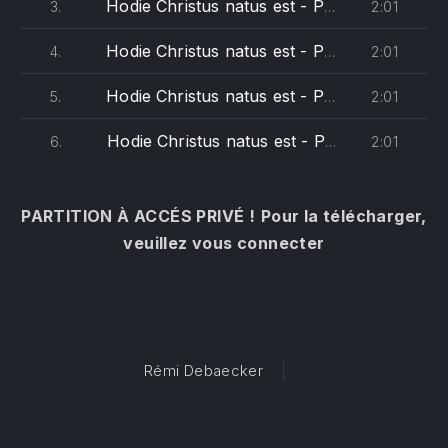
Hodie Christus natus est - Poulenc (alto I)
2:01
3.
Hodie Christus natus est - Poulenc (alto II)
2:01
4.
Hodie Christus natus est - Poulenc (ténor)
2:01
5.
Hodie Christus natus est - Poulenc (basse)
2:01
6.
PREVIOUS
NE
PARTITION À ACCÉS PRIVÉ !
Pour la télécharger,
veuillez vous connecter
Rémi Debaecker