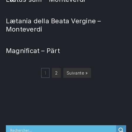
Lætania della Beata Vergine –
Monteverdi
PREVIOUS
NE
Magnificat – Pärt
1
2
Suivante »