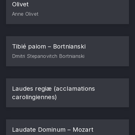
PREVIOUS
NE
Olivet
Anne Olivet
Tibié paiom – Bortnianski
Dmitri Stepanovitch Bortnianski
Laudes regiæ (acclamations
carolingiennes)
Laudate Dominum – Mozart