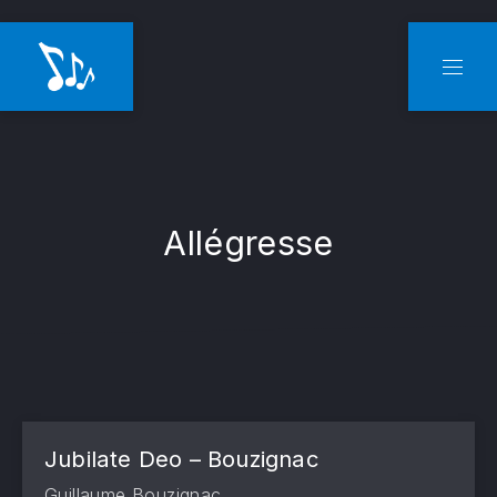
CLO
NAVI
Allégresse
Jubilate Deo – Bouzignac
Guillaume Bouzignac