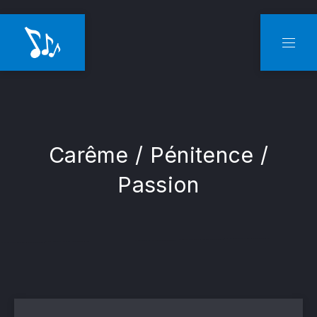
CLO
NAVI
Carême / Pénitence /
Passion