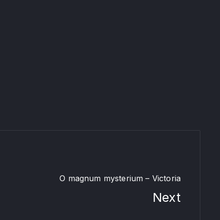
ur O bone Jesu – Ingegneri (Palestrina)
O magnum mysterium – Victoria
Next