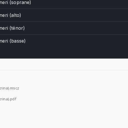
neri (soprane)
eri (alto)
eri (ténor)
neri (basse)
trina).mscz
trina).pdf