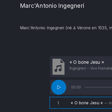
Marc'Antonio Ingegneri
Marc'Antonio Ingegneri (né à Vérone en 1535, mo
« O bone Jesu »
Ingegneri - Vox Human
Lecteur
00:00
audio
« O bone Jesu »
1.
— In