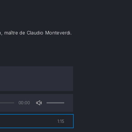
n, maître de Claudio Monteverdi.
00:00
Utilisez
les
flèches
1:15
haut/bas
pour