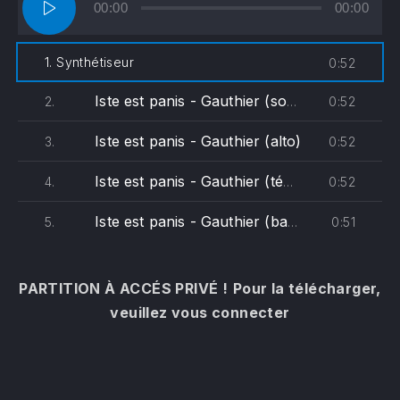
00:00
00:00
audio
1. Synthétiseur
0:52
Iste est panis - Gauthier (soprane)
0:52
2.
Iste est panis - Gauthier (alto)
0:52
3.
Iste est panis - Gauthier (ténor)
0:52
4.
Iste est panis - Gauthier (basse)
0:51
5.
PARTITION À ACCÉS PRIVÉ !
Pour la télécharger,
veuillez vous connecter
PREVIOUS
NE