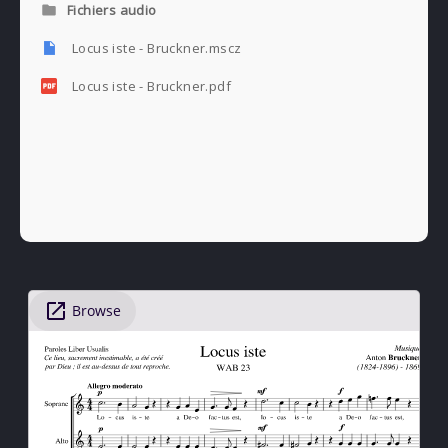
Fichiers audio
Locus iste - Bruckner.mscz
Locus iste - Bruckner.pdf
PREVIOUS
NE