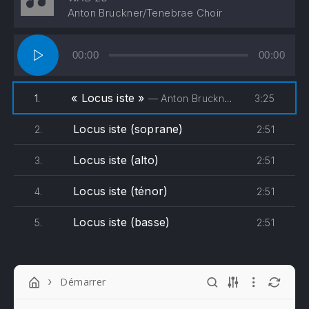
Anton Bruckner/Tenebrae Choir
Lecteur
00:00
00:00
audio
« Locus iste »
3:25
1.
— Anton Bruckner/Tenebrae Choir
Locus iste (soprane)
2:51
2.
Locus iste (alto)
2:51
3.
Locus iste (ténor)
2:51
4.
Locus iste (basse)
2:51
5.
Démarrer