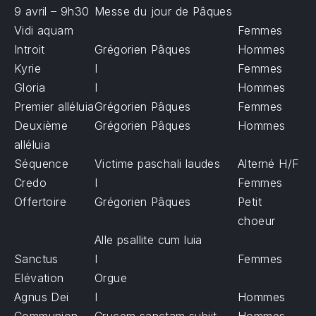
9 avril – 9h30
Messe du jour de Pâques
Vidi aquam
Femmes
Introit
Grégorien Pâques
Hommes
Kyrie
I
Femmes
Gloria
I
Hommes
Premier alléluia
Grégorien Pâques
Femmes
Deuxième
Grégorien Pâques
Hommes
alléluia
Séquence
Victime paschali laudes
Alterné H/F
Credo
I
Femmes
Offertoire
Grégorien Pâques
Petit
choeur
Alle psallite cum luia
Sanctus
I
Femmes
Elévation
Orgue
Agnus Dei
I
Hommes