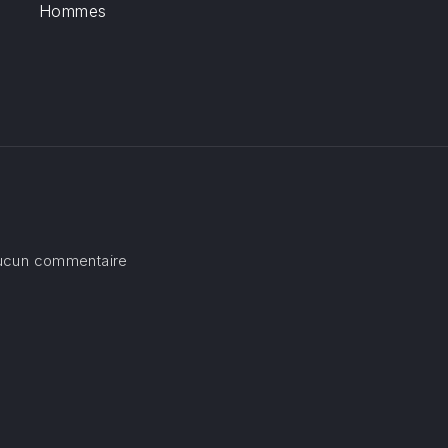
Hommes
sur Solennité de ste Jeanne d’Arc
ucun commentaire