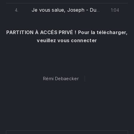
Je vous salue, Joseph - Du Jonchay (basse)
1:04
4.
PARTITION À ACCÉS PRIVÉ !
Pour la télécharger,
veuillez vous connecter
Rémi Debaecker
PREVIOUS
NE