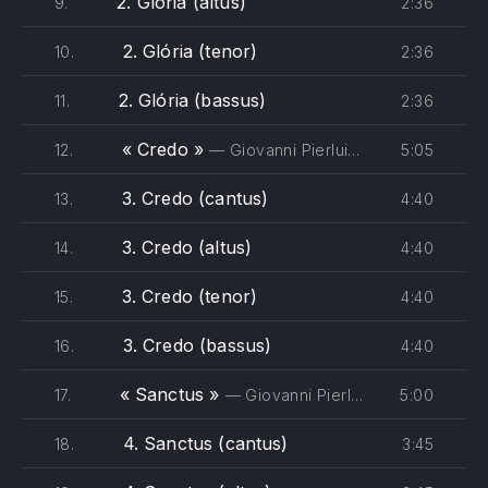
2. Glória (altus)
2:36
9.
2. Glória (tenor)
2:36
10.
2. Glória (bassus)
2:36
11.
« Credo »
5:05
12.
— Giovanni Pierluigi da Palestrina - Oxford Camerata, Jeremy Summerly
3. Credo (cantus)
4:40
13.
3. Credo (altus)
4:40
14.
3. Credo (tenor)
4:40
15.
3. Credo (bassus)
4:40
16.
« Sanctus »
5:00
17.
— Giovanni Pierluigi da Palestrina - Oxford Camerata, Jeremy Summerly
4. Sanctus (cantus)
3:45
18.