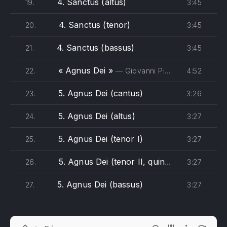
4. Sanctus (altus)
3:45
19.
4. Sanctus (tenor)
3:45
20.
4. Sanctus (bassus)
3:45
21.
« Agnus Dei »
4:52
22.
— Giovanni Pierluigi da Palestrina - Oxford Camerata, Jeremy Summerly
5. Agnus Dei (cantus)
3:26
23.
5. Agnus Dei (altus)
3:27
24.
5. Agnus Dei (tenor I)
3:27
25.
5. Agnus Dei (tenor II, quintus)
3:27
26.
5. Agnus Dei (bassus)
3:27
27.