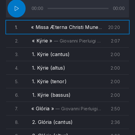
Lecteur
00:00
00:00
audio
« Missa Æterna Christi Munera »
20:20
1.
— Giovanni 
« Kýrie »
2:07
2.
— Giovanni Pierluigi da Palestrina - Oxford Camerata, Jeremy Summerly
1. Kýrie (cantus)
2:00
3.
1. Kýrie (altus)
2:00
4.
1. Kýrie (tenor)
2:00
5.
1. Kýrie (bassus)
2:00
6.
« Glória »
2:50
7.
— Giovanni Pierluigi da Palestrina - Oxford Camerata, Jeremy Summerly
2. Glória (cantus)
2:36
8.