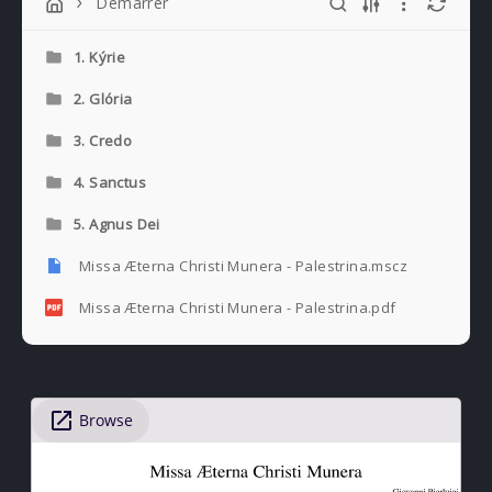
Démarrer
PREVIOUS
NE
1. Kýrie
2. Glória
3. Credo
4. Sanctus
5. Agnus Dei
Missa Æterna Christi Munera - Palestrina.mscz
Missa Æterna Christi Munera - Palestrina.pdf