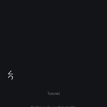
PREVIOUS
NE
Tutoriel