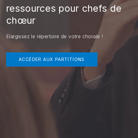
ressources pour chefs de
chœur
PREVIOUS
Elargissez le répertoire de votre chorale !
ACCÉDER AUX PARTITIONS