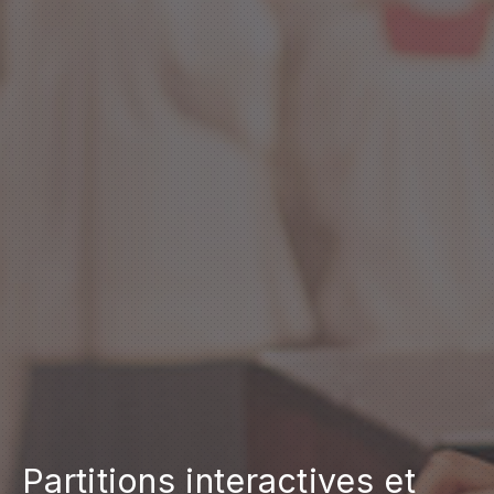
Partitions interactives et