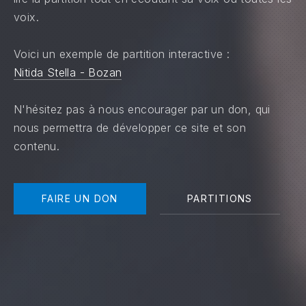
voix.
Voici un exemple de partition interactive :
Nitida Stella - Bozan
N'hésitez pas à nous encourager par un don, qui
nous permettra de développer ce site et son
contenu.
FAIRE UN DON
PARTITIONS