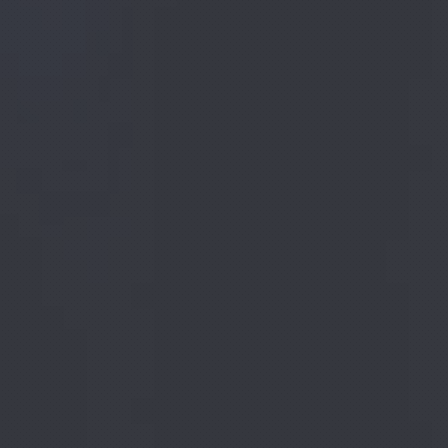
Paysafecard sont également possibles sur les
plateformes mobiles, rendant le jeu encore plus
flexible et pratique.
En ce qui concerne la sécurité des paiements,
Paysafecard offre une tranquillité d’esprit grâce à sa
nature prépayée. Les joueurs peuvent acheter des
cartes de différents montants et utiliser un code PIN
pour effectuer des transactions, minimisant ainsi le
risque de fraude. De plus, la plupart des casinos en
ligne proposent un service client réactif et efficace,
prêt à aider en cas de problème.
Transactions sécurisées et anonymes
Utilisation facile et intuitive
Adapté aux jeux sur mobile
Disponible dans de nombreux pays