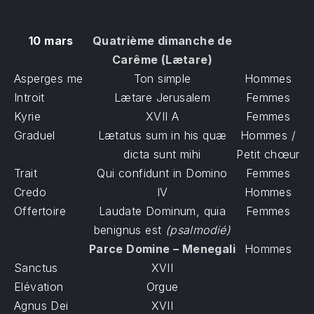
10 mars
Quatrième dimanche de
Carême (Lætare)
Asperges me
Ton simple
Hommes
Introit
Lætare Jerusalem
Femmes
Kyrie
XVII A
Femmes
Graduel
Lætatus sum in his quæ
Hommes /
dicta sunt mihi
P
etit chœur
Trait
Qui confidunt in Domino
Femmes
Credo
IV
Hommes
Offertoire
Laudate Dominum, quia
Femmes
benignus est
(psalmodié)
Parce Domine – Menegali
Hommes
Sanctus
XVII
Elévation
Orgue
Agnus Dei
XVII