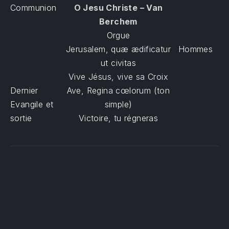
Communion
O Jesu Christe – Van
Berchem
Orgue
Jerusalem, quæ ædificatur
Hommes
ut civitas
Vive Jésus, vive sa Croix
Dernier
Ave, Regina cœlorum (ton
Evangile et
simple)
sortie
Victoire, tu régneras
PREVIOUS
NE