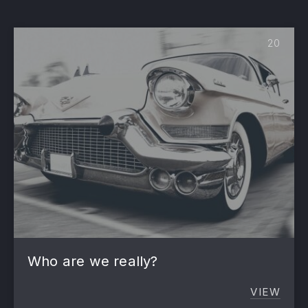
20
PREVIOUS
NE
Who are we really?
VIEW
WHO A