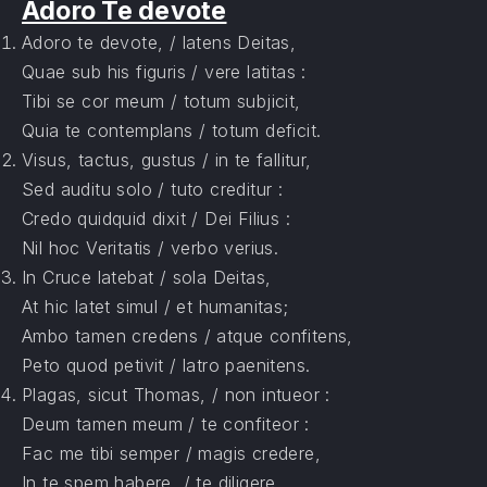
Adoro Te devote
Adoro te devote, / latens Deitas,
Quae sub his figuris / vere latitas :
Tibi se cor meum / totum subjicit,
Quia te contemplans / totum deficit.
Visus, tactus, gustus / in te fallitur,
Sed auditu solo / tuto creditur :
Credo quidquid dixit / Dei Filius :
Nil hoc Veritatis / verbo verius.
In Cruce latebat / sola Deitas,
At hic latet simul / et humanitas;
Ambo tamen credens / atque confitens,
Peto quod petivit / latro paenitens.
Plagas, sicut Thomas, / non intueor :
Deum tamen meum / te confiteor :
Fac me tibi semper / magis credere,
In te spem habere, / te diligere.