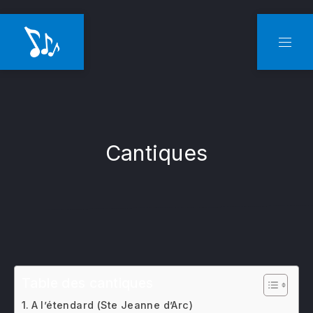
CLO
NAVI
Cantiques
Table des cantiques
A l’étendard (Ste Jeanne d’Arc)