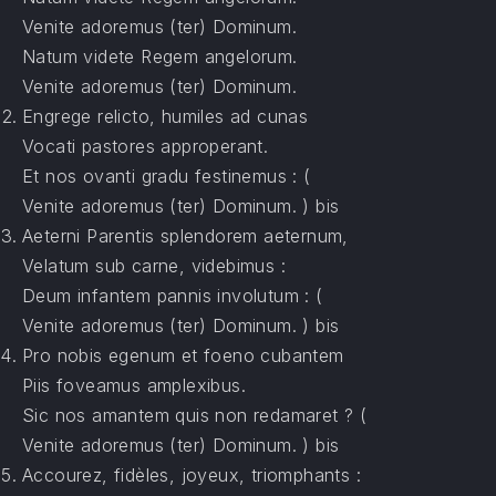
Venite adoremus (ter) Dominum.
Natum videte Regem angelorum.
Venite adoremus (ter) Dominum.
Engrege relicto, humiles ad cunas
Vocati pastores approperant.
Et nos ovanti gradu festinemus : (
Venite adoremus (ter) Dominum. ) bis
Aeterni Parentis splendorem aeternum,
Velatum sub carne, videbimus :
Deum infantem pannis involutum : (
Venite adoremus (ter) Dominum. ) bis
Pro nobis egenum et foeno cubantem
Piis foveamus amplexibus.
Sic nos amantem quis non redamaret ? (
Venite adoremus (ter) Dominum. ) bis
Accourez, fidèles, joyeux, triomphants :