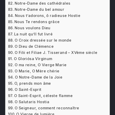
Notre-Dame des cathédrales
Notre-Dame du bel amour
Nous t’adorons, ô radieuse Hostie
Nous Te rendons grâce
Nous voulons Dieu
La nuit qu’Il fut livré
O Croix dressée sur le monde
O Dieu de Clémence
O Filii et Filiae J. Tisserand – XVème siècle
O Gloriósa Vírginum
O ma reine, O Vierge Marie
O Marie, O Mère chérie
O Notre-Dame de la Joie
O, prends mon âme
O Saint-Esprit
O Saint-Esprit, céleste flamme
O Salutaris Hostia
O Seigneur, comment reconnaître
O Vierge de lumière