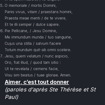
O memoriale / mortis Domini,
Panis vivus, vitam / praestans homini,
Praesta meae menti / de te vivere,
Et te illi semper / dulce sapere.
Pie Pellicane, / Jesu Domine,
Me immundum munda / tuo sanguine,
Cujus una stilla / salvum facere
Totum mundum quit-ab omni scelere.
Jesu, quem velatum / nunc aspicio,
Oro, fiat illud, / quod tam sitio :
Ut te revelata / cernens facie,
Visu sim beatus / tuae gloriae. Amen.
Aimer, c’est tout donner
(paroles d’après Ste Thérèse et St
Paul)