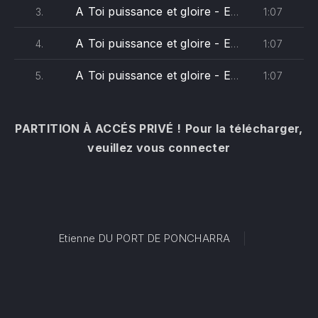
A Toi puissance et gloire - Emmanuel-Alto
1:07
3.
A Toi puissance et gloire - Emmanuel-Ténor
1:07
4.
A Toi puissance et gloire - Emmanuel-Basse
1:07
5.
PARTITION À ACCÉS PRIVÉ !
Pour la télécharger,
veuillez vous connecter
Etienne DU PORT DE PONCHARRA
PREVIOUS
NE