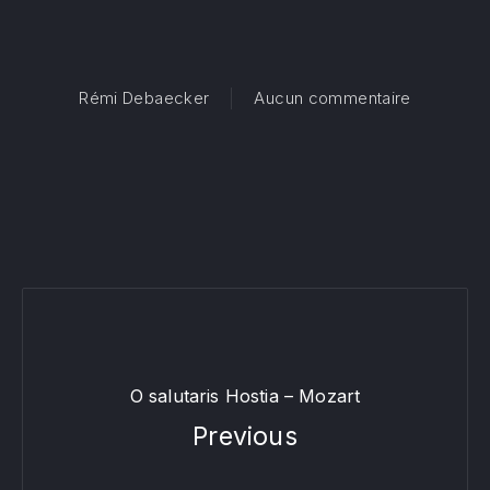
PREVIOUS
NE
sur En to
Rémi Debaecker
Aucun commentaire
O salutaris Hostia – Mozart
Previous