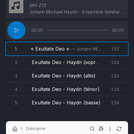
MH 213
Johann Michael Haydn - Ensemble familial de Salvert
Lecteur
00:00
00:00
audio
« Exultate Deo »
1:37
1.
— Johann Michael Haydn - Ensemble familial de Salvert
Exultate Deo - Haydn (soprane)
1:24
2.
Exultate Deo - Haydn (alto)
1:24
3.
Exultate Deo - Haydn (ténor)
1:24
4.
Exultate Deo - Haydn (basse)
1:24
5.
Démarrer