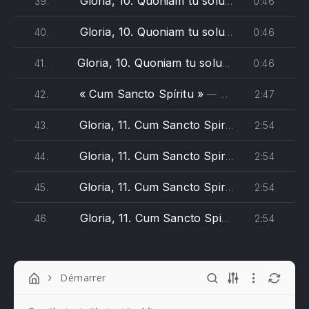
Gloria, 10. Quoniam tu solus sanctus - Vivaldi (alto)
0:46
39.
Gloria, 10. Quoniam tu solus sanctus - Vivaldi (tenore)
0:46
40.
Gloria, 10. Quoniam tu solus sanctus - Vivaldi (basso)
0:46
41.
« Cum Sancto Spíritu »
2:47
42.
— Antonio Vivaldi - The Monteverdi Choir, English Baroque Soloists, John Eliot Gardiner
Gloria, 11. Cum Sancto Spiritu - Vivaldi (soprano)
2:54
43.
Gloria, 11. Cum Sancto Spiritu - Vivaldi (alto)
2:54
44.
Gloria, 11. Cum Sancto Spiritu - Vivaldi (tenore)
2:54
45.
Gloria, 11. Cum Sancto Spiritu - Vivaldi (basso)
2:54
46.
Démarrer