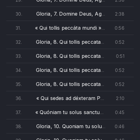
Gloria, 7. Domine Deus, Agnus Dei - Vivaldi (basso, battuta 10)
2:38
30.
« Qui tollis peccáta mundi »
0:56
31.
— Antonio Vivald
Gloria, 8. Qui tollis peccata mundi - Vivaldi (soprano)
0:52
32.
PREVIOUS
NE
Gloria, 8. Qui tollis peccata mundi - Vivaldi (alto)
0:51
33.
Gloria, 8. Qui tollis peccata mundi - Vivaldi (tenore)
0:52
34.
Gloria, 8. Qui tollis peccata mundi - Vivaldi (basso)
0:52
35.
« Qui sedes ad déxteram Patris »
2:10
36.
— Antonio 
« Quóniam tu solus sanctus »
0:45
37.
— Antonio Viva
Gloria, 10. Quoniam tu solus sanctus - Vivaldi (soprano)
0:46
38.