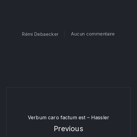
sur Gloria
Aucun commentaire
Rémi Debaecker
Verbum caro factum est – Hassler
Previous