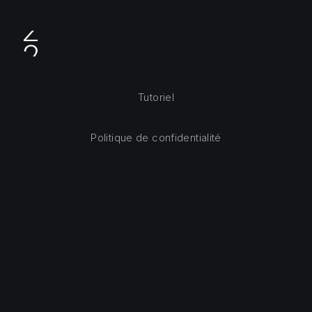
Tutoriel
Politique de confidentialité
Copyright © 2026
Site de Musique sacrée www.chef-
de-choeur.fr
. Tous droits réservés
Theme by
FORQY