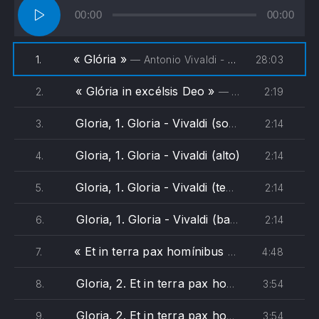
Lecteur
00:00
00:00
audio
« Glória »
28:03
1.
— Antonio Vivaldi - Associazione KOE, Satomi Hotta
« Glória in excélsis Deo »
2:19
2.
— Antonio Vivaldi - The Monteverdi Choir, English Baroque Soloists, John Eliot Gardiner
Gloria, 1. Gloria - Vivaldi (soprano)
2:14
3.
Gloria, 1. Gloria - Vivaldi (alto)
2:14
4.
Gloria, 1. Gloria - Vivaldi (tenore)
2:14
5.
Gloria, 1. Gloria - Vivaldi (basso)
2:14
6.
« Et in terra pax homínibus »
4:48
7.
— Antonio Vivald
Gloria, 2. Et in terra pax hominibus - Vivaldi (soprano)
3:54
8.
Gloria, 2. Et in terra pax hominibus - Vivaldi (alto)
3:54
9.