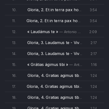
Gloria, 2. Et in terra pax hominibus - Vivaldi (tenore)
3:54
10.
Gloria, 2. Et in terra pax hominibus - Vivaldi (basso)
3:54
11.
« Laudámus te »
2:09
12.
— Antonio Vivaldi - The Monteverdi Choir, English Baroque Soloists, John Eliot Gardiner
Gloria, 3. Laudamus te - Vivaldi (soprano 1)
2:17
13.
Gloria, 3. Laudamus te - Vivaldi (soprano 2)
2:17
14.
« Grátias ágimus tibi »
1:16
15.
— Antonio Vivaldi - The Monteverdi Choir, English Baroque Soloists, John Eliot Gardiner
Gloria, 4. Gratias agimus tibi - Vivaldi (soprano)
1:24
16.
Gloria, 4. Gratias agimus tibi - Vivaldi (alto)
1:24
17.
Gloria, 4. Gratias agimus tibi - Vivaldi (tenore)
1:24
18.
Gloria, 4. Gratias agimus tibi - Vivaldi (basso)
1:24
19.