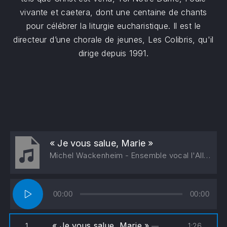
vivante et caetera, dont une centaine de chants
pour célébrer la liturgie eucharistique. Il est le
directeur d’une chorale de jeunes, Les Colibris, qu'il
dirige depuis 1991.
PREVIOUS
NE
« Je vous salue, Marie »
Michel Wackenheim - Ensemble vocal l'Alliance
Lecteur
00:00
00:00
audio
« Je vous salue, Marie »
1:26
1.
— Michel Wackenheim - Ensemble vocal l'Alliance