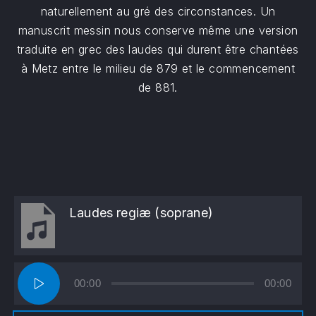
naturellement au gré des circonstances. Un
manuscrit messin nous conserve même une version
traduite en grec des laudes qui durent être chantées
à Metz entre le milieu de 879 et le commencement
de 881.
Laudes regiæ (soprane)
Lecteur
PREVIOUS
NE
00:00
00:00
audio