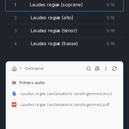
Laudes regiæ (soprane)
5:16
1.
Laudes regiæ (alto)
5:16
2.
Laudes regiæ (ténor)
5:16
3.
Laudes regiæ (basse)
5:16
4.
Démarrer
Fichiers audio
Laudes regiæ (acclamations carolingiennes).mscz
Laudes regiæ (acclamations carolingiennes).pdf