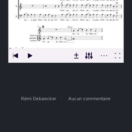
sur Laude
Rémi Debaecker
Aucun commentaire