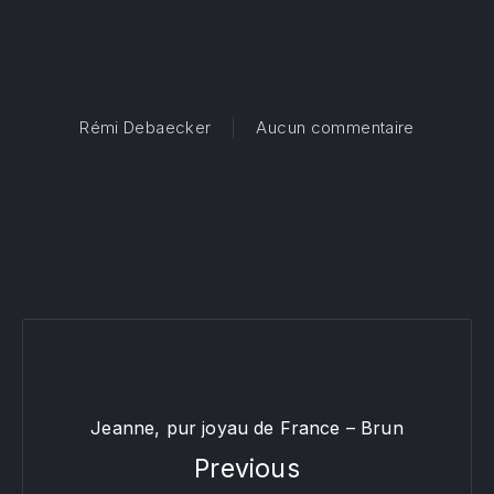
PREVIOUS
NE
sur Ô sai
Rémi Debaecker
Aucun commentaire
Jeanne, pur joyau de France – Brun
Previous