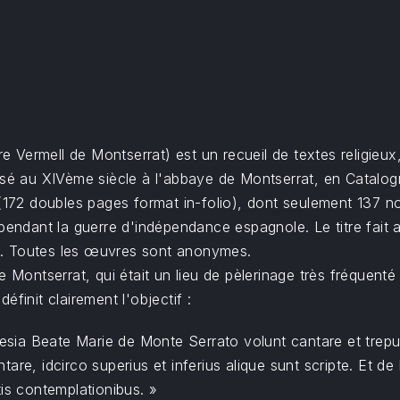
re Vermell de Montserrat) est un recueil de textes religieu
isé au XIVème siècle à l'abbaye de Montserrat, en Catalogn
s (172 doubles pages format in-folio), dont seulement 137
pendant la guerre d'indépendance espagnole. Le titre fait 
cle. Toutes les œuvres sont anonymes.
e Montserrat, qui était un lieu de pèlerinage très fréquent
finit clairement l'objectif :
lesia Beate Marie de Monte Serrato volunt cantare et trepudi
are, idcirco superius et inferius alique sunt scripte. Et d
tis contemplationibus. »