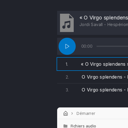
« O Virgo splendens
Jordi Savall - Hespério
Lecteur
00:00
audio
« O Virgo splendens
1.
O Virgo splendens - 
2.
O Virgo splendens -
3.
Démarrer
Fichiers audio