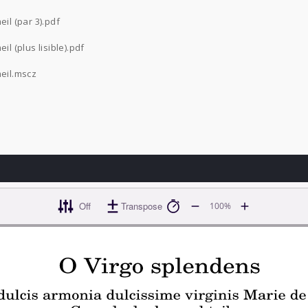
il (par 3).pdf
il (plus lisible).pdf
meil.mscz