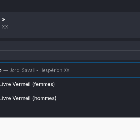
 »
n XXI
 »
— Jordi Savall - Hespérion XXI
Livre Vermeil (femmes)
 Livre Vermeil (hommes)