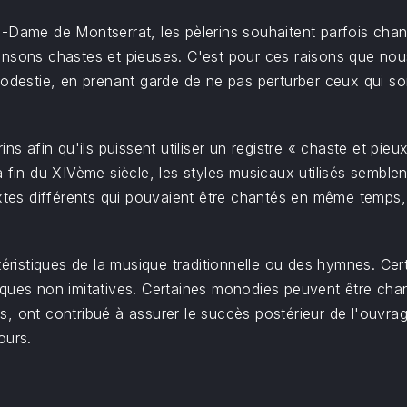
re-Dame de Montserrat, les pèlerins souhaitent parfois chante
ansons chastes et pieuses. C'est pour ces raisons que nou
modestie, en prenant garde de ne pas perturber ceux qui so
ns afin qu'ils puissent utiliser un registre « chaste et pieu
à la fin du XIVème siècle, les styles musicaux utilisés sembl
xtes différents qui pouvaient être chantés en même temps, 
istiques de la musique traditionnelle ou des hymnes. Cer
ques non imitatives. Certaines monodies peuvent être chant
, ont contribué à assurer le succès postérieur de l'ouvrage
ours.