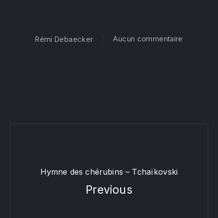
sur Regina
Aucun commentaire
Rémi Debaecker
Hymne des chérubins – Tchaïkovski
Previous