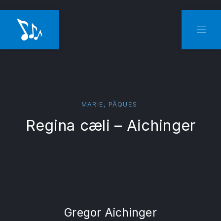
CLO
NAVI
,
MARIE
PÂQUES
Regina cæli – Aichinger
Gregor Aichinger