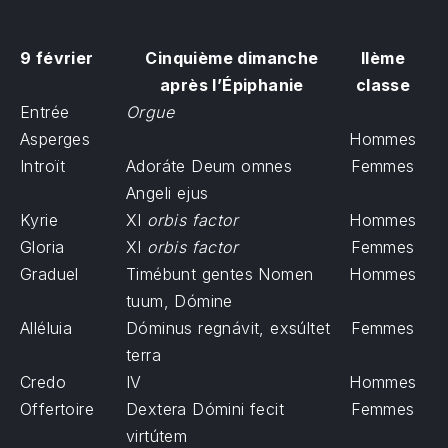
9 février
Cinquième dimanche
IIème
après l’Épiphanie
classe
Entrée
Orgue
Asperges
Hommes
Introït
Adoráte Deum omnes
Femmes
Angeli ejus
Kyrie
XI
orbis factor
Hommes
Gloria
XI
orbis factor
Femmes
Graduel
Timébunt gentes Nomen
Hommes
tuum, Dómine
Alléluia
Dóminus regnávit, exsúltet
Femmes
terra
Credo
IV
Hommes
Offertoire
Dextera Dómini fecit
Femmes
virtútem