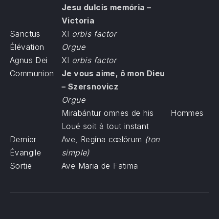
Jesu dulcis memória –
Victoria
Sanctus
XI
orbis factor
Élévation
Orgue
Agnus Dei
XI
orbis factor
Communion
Je vous aime, ô mon Dieu
– Szersnovicz
Orgue
Mirabántur omnes de his
Hommes
Loué soit à tout instant
Dernier
Ave, Regína cœlórum
(ton
Évangile
simple)
Sortie
Ave Maria de Fatima