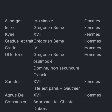
Asperges
ton simple
Femmes
Introit
Grégorien 3ème
Femmes
Kyrie
XVII
Femmes
Graduel et trait
Grégorien 3ème
Hommes
Credo
IV
Hommes
Offertoire
Grégorien 3ème
Hommes
psalmodié
Domine, non secundum –
Franck
Sanctus
XVII
Femmes
Iste est panis – Gauthier
Agnus Dei
XVII
Hommes
Communion
Adoramus te, Christe –
Dubois