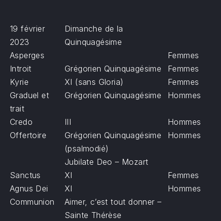
19 février
Dimanche de la
2023
Quinquagésime
Asperges
Femmes
Introit
Grégorien Quinquagésime
Femmes
Kyrie
XI (sans Gloria)
Femmes
Graduel et
Grégorien Quinquagésime
Hommes
trait
Credo
III
Hommes
Offertoire
Grégorien Quinquagésime
Hommes
(psalmodié)
Jubilate Deo – Mozart
Sanctus
XI
Femmes
Agnus Dei
XI
Hommes
Communion
Aimer, c’est tout donner –
Sainte Thérèse