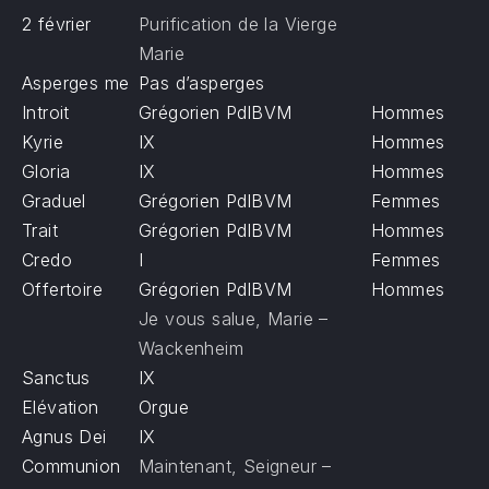
2 février
Purification de la Vierge
Marie
Asperges me
Pas d’asperges
Introit
Grégorien PdlBVM
Hommes
Kyrie
IX
Hommes
Gloria
IX
Hommes
Graduel
Grégorien PdlBVM
Femmes
Trait
Grégorien PdlBVM
Hommes
Credo
I
Femmes
Offertoire
Grégorien PdlBVM
Hommes
Je vous salue, Marie –
Wackenheim
Sanctus
IX
Elévation
Orgue
Agnus Dei
IX
Communion
Maintenant, Seigneur –