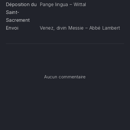
Déposition du
Pange lingua – Wittal
Saint-
Sacrement
Envoi
Venez, divin Messie – Abbé Lambert
sur Veillée de prière
Aucun commentaire
PREVIOUS
NE