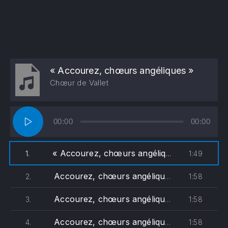
« Accourez, chœurs angéliques »
Chœur de Vallet
Lecteur
00:00
00:00
audio
« Accourez, chœurs angéliques »
1:49
1.
— Chœur d
Accourez, chœurs angéliques (soprane)
1:58
2.
Accourez, chœurs angéliques (alto)
1:58
3.
Accourez, chœurs angéliques (ténor)
1:58
4.