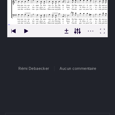
sur Accou
Rémi Debaecker
Aucun commentaire