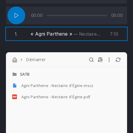
Lecteur
00:00
00:00
audio
« Agni Parthene »
7:10
1.
— Nectaire d'Égine - Petros Gaitanos
Démarrer
SATB
Agni Parthene - Nectaire d'Égine.mscz
Agni Parthene - Nectaire d'Égine.pdf