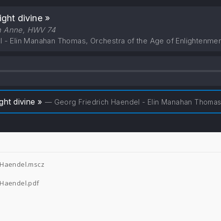
ight divine »
n Anne, HWV 74
l - Elin Manahan Thomas, Orchestra of the Age of Enlightenme
ight divine »
— Georg Friedrich Haendel - Elin Manahan Thomas, Orchestra of 
 - Haendel.mscz
- Haendel.pdf