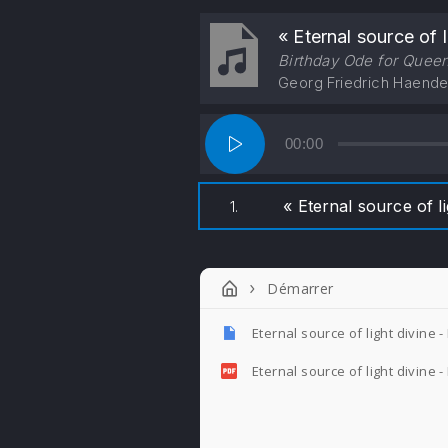
« Eternal source of l
Birthday Ode for Quee
Georg Friedrich Haende
Lecteur
00:00
audio
« Eternal source of l
1.
Démarrer
Eternal source of light divine
Eternal source of light divine 