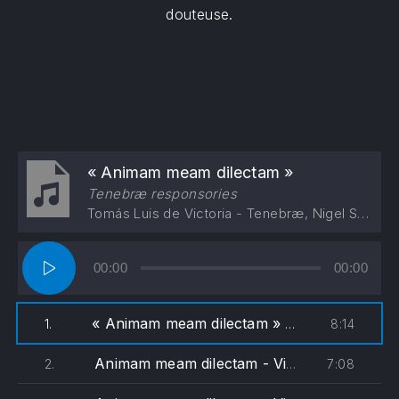
douteuse.
« Animam meam dilectam »
Tenebræ responsories
Tomás Luis de Victoria - Tenebræ, Nigel Short
Lecteur
00:00
00:00
audio
« Animam meam dilectam »
8:14
1.
— Tomás Luis de V
Animam meam dilectam - Victoria (cantus)
7:08
2.