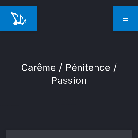
CLO
NAVI
Carême / Pénitence /
Passion