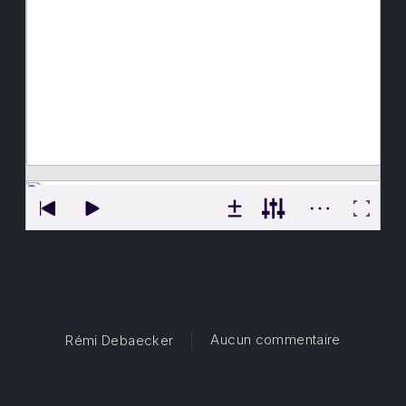
sur De pro
Aucun commentaire
Rémi Debaecker