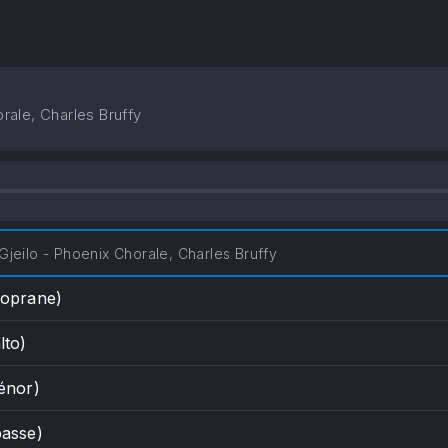
rale, Charles Bruffy
Gjeilo - Phoenix Chorale, Charles Bruffy
(soprane)
lto)
ténor)
basse)