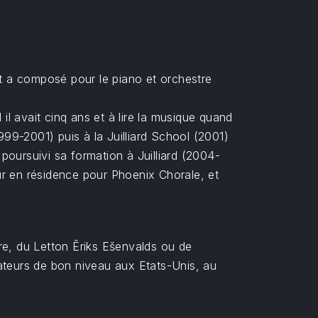
et a composé pour le piano et orchestre
l avait cinq ans et à lire la musique quand
999-2001) puis à la Juilliard School (2001)
oursuivi sa formation à Juilliard (2004-
ur en résidence pour Phoenix Chorale, et
re, du Letton Ēriks Ešenvalds ou de
ateurs de bon niveau aux Etats-Unis, au