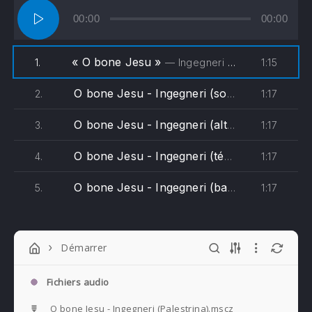
Lecteur
00:00
00:00
audio
« O bone Jesu »
1:15
1.
— Ingegneri - Vox Humana Chamber Choir
O bone Jesu - Ingegneri (soprane)
1:17
2.
O bone Jesu - Ingegneri (alto)
1:17
3.
O bone Jesu - Ingegneri (ténor)
1:17
4.
O bone Jesu - Ingegneri (basse)
1:17
5.
Démarrer
Fichiers audio
O bone Jesu - Ingegneri (Palestrina).mscz