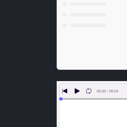
Fichiers audio
C'est l'Agneau de Dieu - Præt
C'est l'Agneau de Dieu - Præto