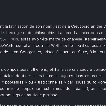
nt la latinisation de son nom), est né à Creuzburg an der 
des de théologie et de philosophie et apprend à parler coura
1587 ; puis, après avoir été maître de chapelle (Kapellmeis
k-Wolfenbüttel à la cour de Wolfenbüttel, où il est aussi 
ice de Jean-Georges Ier, prince-électeur de Saxe, à la cour
 compositeurs luthériens, et il a laissé une œuvre considér
ntales, dont certaines figurent toujours dans les recueils
 populaires » ou « traditionnelles » car issues du folklore
e antique, Terpsichore est la muse de la danse), un impo
portant legs de musique profane.