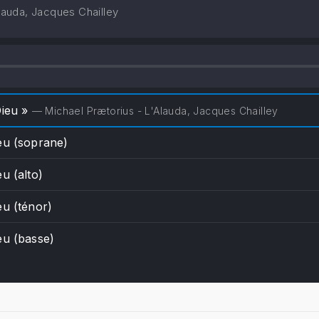
lauda, Jacques Chailley
Dieu »
— Michael Prætorius - L'Alauda, Jacques Chailley
eu (soprane)
u (alto)
eu (ténor)
eu (basse)