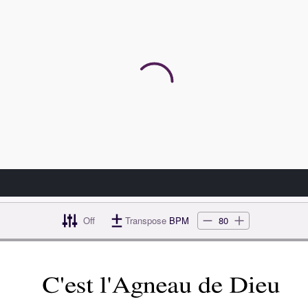
orius.mscz
rius.pdf