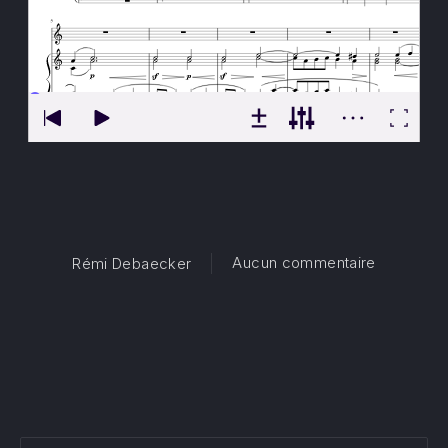
sur O vos 
Aucun commentaire
Rémi Debaecker