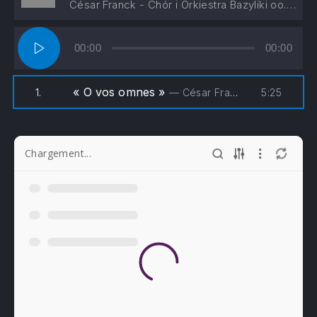
César Franck - Chór i Orkiestra Bazyliki oo. Cystersów, Liliana Pociecha, Stanisław Kowalczyk
Lecteur
00:00
00:00
audio
« O vos omnes »
5:25
1.
— César Franck - Chór i Orkiestra Bazyliki oo. Cystersów, Liliana Pociecha, Stanisław Kowalczyk
Chargement...