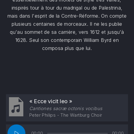
inspirés tour à tour du madrigal ou de Palestrina,
mais dans l'esprit de la Contre-Réforme. On compte
plusieurs centaines de morceaux. Il ne les publie
qu'au sommet de sa carrière, vers 1612 et jusqu'à
1628. Seul son contemporain William Byrd en
composa plus que lui.
PREVIOUS
NE
« Ecce vicit leo »
Cantiones sacræ octonis vocibus
Peter Philips - The Wartburg Choir
Lecteur
00:00
00:00
audio