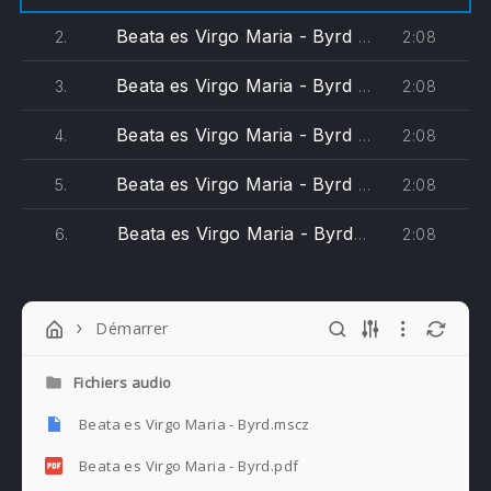
Beata es Virgo Maria - Byrd (superius)
2:08
2.
Beata es Virgo Maria - Byrd (medius)
2:08
3.
Beata es Virgo Maria - Byrd (contratenor)
2:08
4.
Beata es Virgo Maria - Byrd (tenor)
2:08
5.
PREVIOUS
NE
Beata es Virgo Maria - Byrd (bassus)
2:08
6.
Démarrer
Fichiers audio
Beata es Virgo Maria - Byrd.mscz
Beata es Virgo Maria - Byrd.pdf