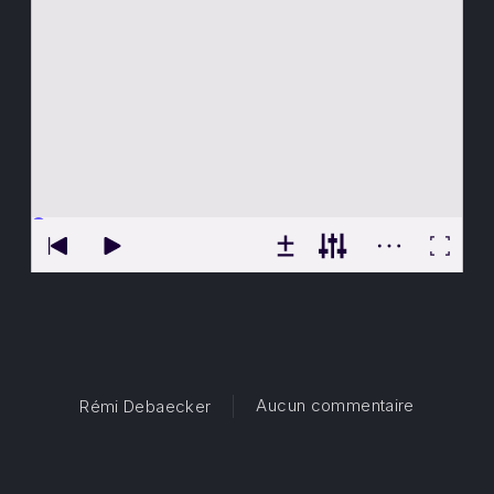
sur Jesu 
Aucun commentaire
Rémi Debaecker