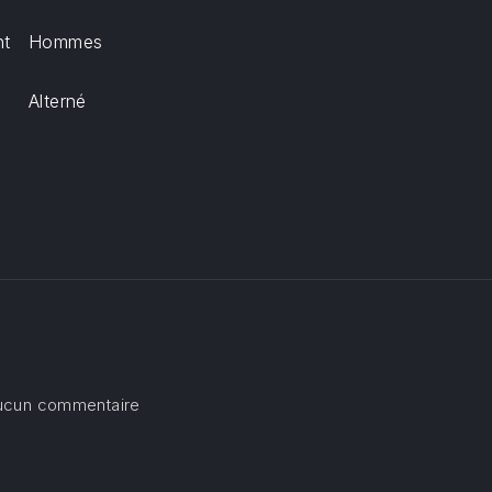
nt
Hommes
Alterné
sur Deuxième dimanche de l’Avent
ucun commentaire