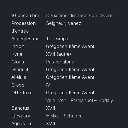
10 décembre
Deuxième dimanche de l’Avent
Procession
Seigneur, venez
d’entrée
Asperges me
Ton simple
Introit
Grégorien IIème Avent
Kyrie
XVII (autre)
Gloria
Pas de gloria
Graduel
Grégorien IIème Avent
Alléluia
Grégorien IIème Avent
Credo
IV
Offertoire
Grégorien IIème Avent
Veni, veni, Emmanuel – Kodaly
Sanctus
XVII
Elévation
Heilig – Schubert
Agnus Dei
XVII