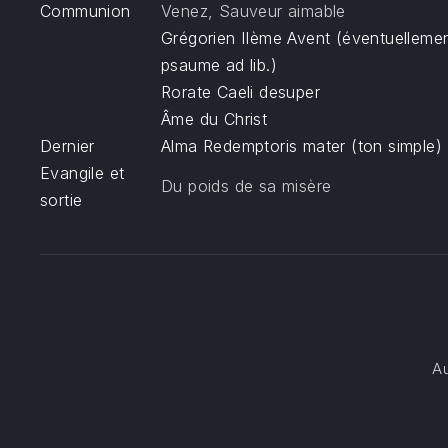
Communion
Venez, Sauveur aimable
Grégorien IIème Avent (éventuelleme
psaume ad lib.)
Rorate Caeli desuper
Âme du Christ
PREVIOUS
Dernier
Alma Redemptoris mater (ton simple)
Evangile et
Du poids de sa misère
sortie
A