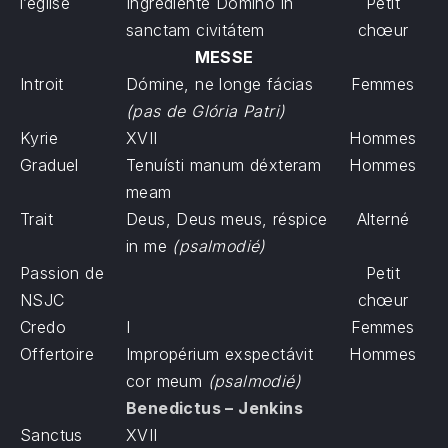
l’église
Ingrediénte Dómino in
Petit
sanctam civitátem
chœur
MESSE
Introit
Dómine, ne longe fácias
Femmes
(pas de Glória Patri)
Kyrie
XVII
Hommes
Graduel
Tenuísti manum déxteram
Hommes
meam
Trait
Deus, Deus meus, réspice
Alterné
in me
(psalmodié)
Passion de
Petit
NSJC
chœur
Credo
I
Femmes
Offertoire
Impropérium exspectávit
Hommes
cor meum
(psalmodié)
Benedictus – Jenkins
Sanctus
XVII