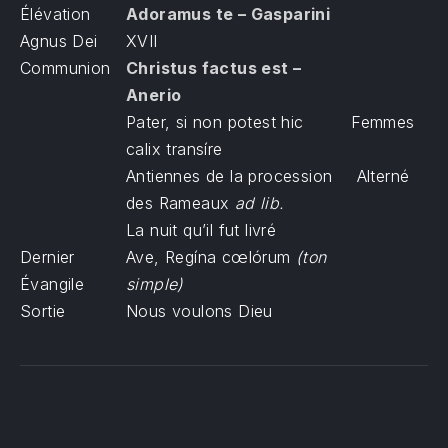
Élévation
Adoramus te – Gasparini
Agnus Dei
XVII
Communion
Christus factus est –
Anerio
Pater, si non potest hic
Femmes
calix transíre
Antiennes de la procession
Alterné
des Rameaux
ad lib.
La nuit qu’il fut livré
Dernier
Ave, Regína cœlórum
(ton
Évangile
simple)
Sortie
Nous voulons Dieu
PREVIOUS
NE