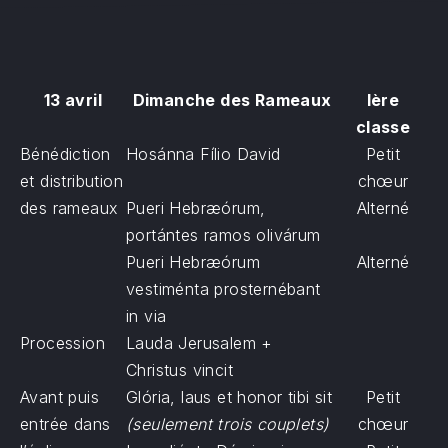
13 avril
Dimanche des Rameaux
Ière
classe
Bénédiction
Hosánna Fílio David
Petit
et distribution
chœur
des rameaux
Pueri Hebræórum,
Alterné
portántes ramos olivárum
Pueri Hebræórum
Alterné
vestiménta prosternébant
in via
Procession
Lauda Jerusalem +
Christus vincit
Avant puis
Glória, laus et honor tibi sit
Petit
entrée dans
(seulement trois couplets)
chœur