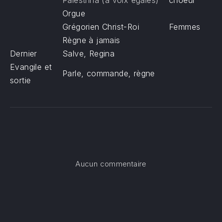
Palestrina (à voix égales)
choeur
Orgue
Grégorien Christ-Roi
Femmes
Règne à jamais
Dernier
Salve, Regina
Evangile et
Parle, commande, règne
sortie
sur Fête du Christ-Ro
Aucun commentaire