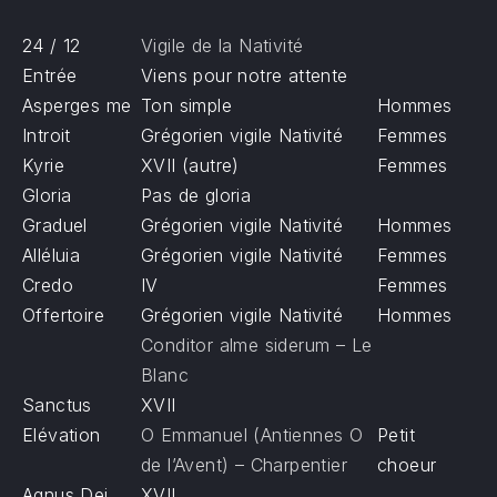
24 / 12
Vigile de la Nativité
Entrée
Viens pour notre attente
Asperges me
Ton simple
Hommes
Introit
Grégorien vigile Nativité
Femmes
Kyrie
XVII (autre)
Femmes
Gloria
Pas de gloria
Graduel
Grégorien vigile Nativité
Hommes
Alléluia
Grégorien vigile Nativité
Femmes
Credo
IV
Femmes
Offertoire
Grégorien vigile Nativité
Hommes
Conditor alme siderum – Le
Blanc
Sanctus
XVII
Elévation
O Emmanuel (Antiennes O
Petit
de l’Avent) – Charpentier
choeur
Agnus Dei
XVII