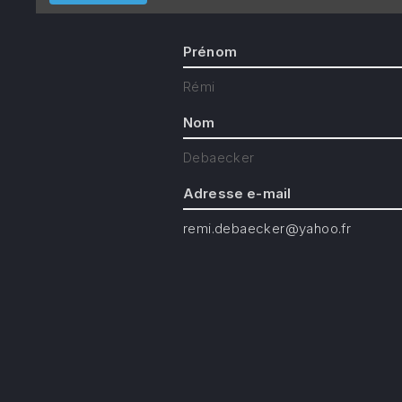
Prénom
Rémi
Nom
Debaecker
Adresse e-mail
remi.debaecker@yahoo.fr