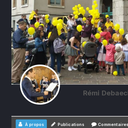
Rémi Debaec
PREVIOUS
À propos
Publications
Commentaire