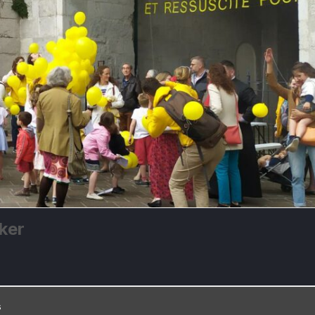
ker
s