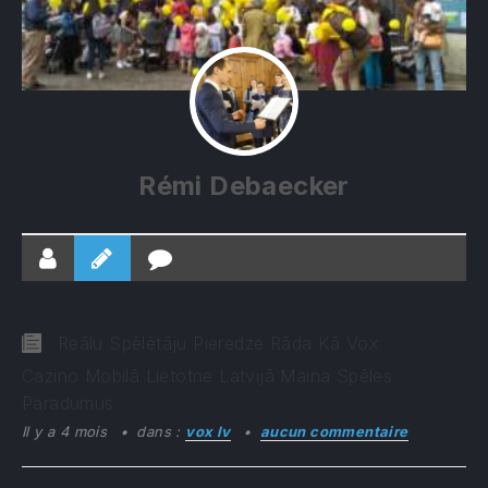
Rémi Debaecker
Reālu Spēlētāju Pieredze Rāda Kā Vox
Cazino Mobilā Lietotne Latvijā Maina Spēles
Paradumus
Il y a 4 mois
dans :
vox lv
aucun commentaire