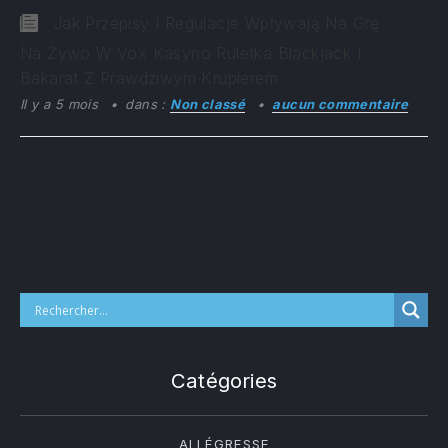
Jak Przepisy I Regulacje Wpływają Na Grę
Na Żywo W Vox Kasyno Ruletka Blackjack I
Bakarat Z Prawdziwym Krupierem
Il y a 5 mois
dans :
Non classé
aucun commentaire
Catégories
ALLÉGRESSE